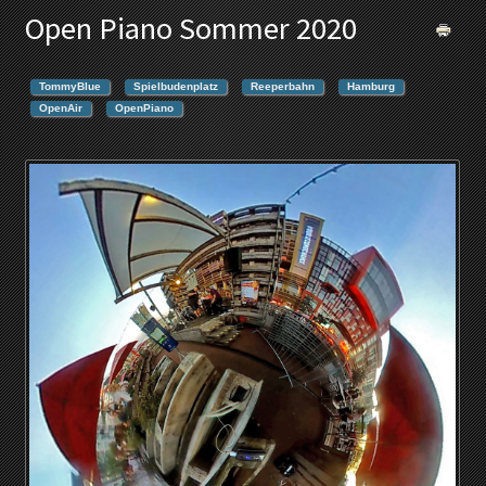
Open Piano Sommer 2020
TommyBlue
Spielbudenplatz
Reeperbahn
Hamburg
OpenAir
OpenPiano