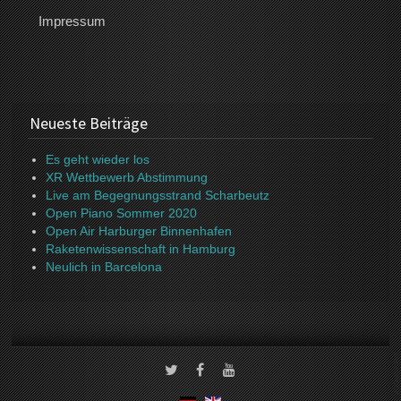
Impressum
Neueste Beiträge
Es geht wieder los
XR Wettbewerb Abstimmung
Live am Begegnungsstrand Scharbeutz
Open Piano Sommer 2020
Open Air Harburger Binnenhafen
Raketenwissenschaft in Hamburg
Neulich in Barcelona