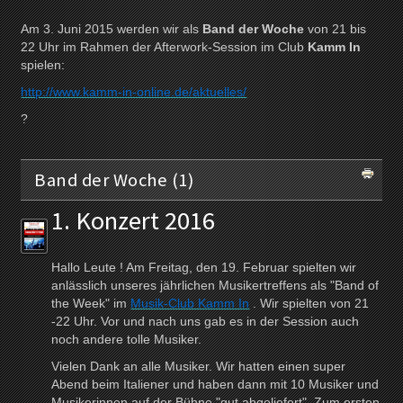
Am 3. Juni 2015 werden wir als
Band der Woche
von 21 bis
22 Uhr im Rahmen der Afterwork-Session im Club
Kamm In
spielen:
http://www.kamm-in-online.de/aktuelles/
?
Band der Woche (1)
1. Konzert 2016
Hallo Leute ! Am Freitag, den 19. Februar spielten wir
anlässlich unseres jährlichen Musikertreffens als "Band of
the Week" im
Musik-Club Kamm In
. Wir spielten von 21
-22 Uhr. Vor und nach uns gab es in der Session auch
noch andere tolle Musiker.
Vielen Dank an alle Musiker. Wir hatten einen super
Abend beim Italiener und haben dann mit 10 Musiker und
Musikerinnen auf der Bühne "gut abgeliefert". Zum ersten