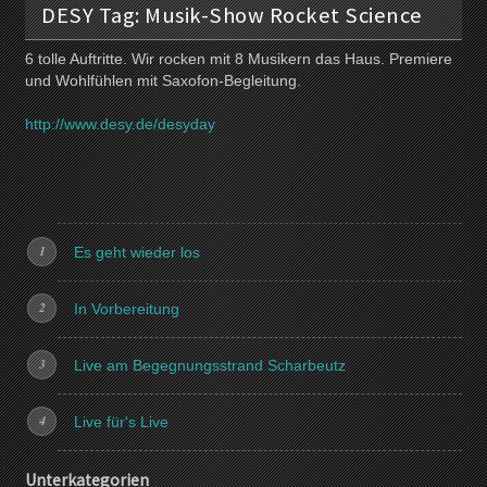
DESY Tag: Musik-Show Rocket Science
6 tolle Auftritte. Wir rocken mit 8 Musikern das Haus. Premiere
und Wohlfühlen mit Saxofon-Begleitung.
http://www.desy.de/desyday
Es geht wieder los
In Vorbereitung
Live am Begegnungsstrand Scharbeutz
Live für's Live
Unterkategorien