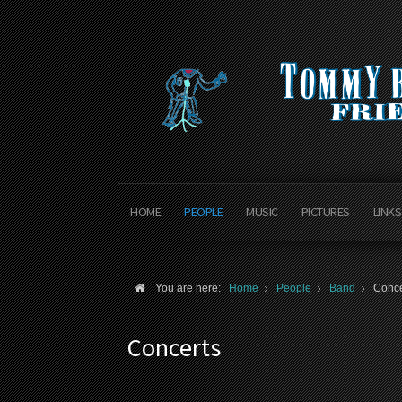
HOME
PEOPLE
MUSIC
PICTURES
LINKS
You are here:
Home
People
Band
Conce
Concerts