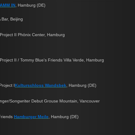
AMM IN
, Hamburg (DE)
 Bar, Beijing
Project II Phönix Center, Hamburg
roject II / Tommy Blue's Friends Villa Verde, Hamburg
roject I
Kulturschloss Wandsbek
, Hamburg (DE)
nger/Songwriter Debut Grouse Mountain, Vancouver
Friends
Hamburger Meile
, Hamburg (DE)