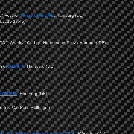
e"-Festival
Music Club LIVE
, Hamburg (DE)
8.2015 17:45)
/ AWO Charity / Gerhart-Hauptmann-Platz / Hamburg(DE)
eek
KAMM IN
, Hamburg (DE)
KAMM IN
, Hamburg (DE)
Sommerfest Car Port, Mollhagen
de-Out 2 Music & Entertainment Club
, München (DE)