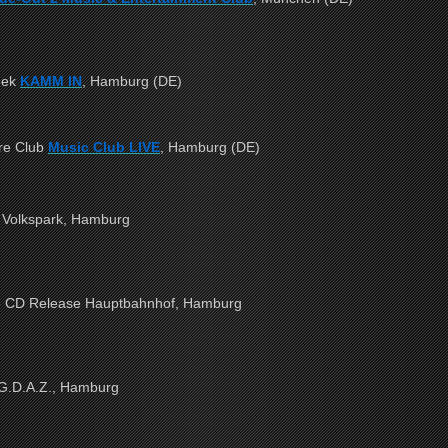
eek
KAMM IN
, Hamburg (DE)
hre Club
Music Club LIVE
, Hamburg (DE)
 Volkspark, Hamburg
ce CD Release Hauptbahnhof, Hamburg
A.G.D.A.Z., Hamburg