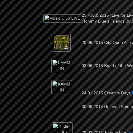
29.+30.8.2015 "Live for Liv
(Tommy Blue's Friends 30.
20.06.2015 City Open Air 
03.06.2015 Band of the W
24.01.2015 Creative Days
30.08.2014 Reiner's 
29.03.2014 Tommy Blue
Hi