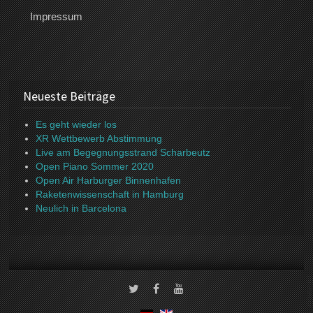
Impressum
Neueste Beiträge
Es geht wieder los
XR Wettbewerb Abstimmung
Live am Begegnungsstrand Scharbeutz
Open Piano Sommer 2020
Open Air Harburger Binnenhafen
Raketenwissenschaft in Hamburg
Neulich in Barcelona