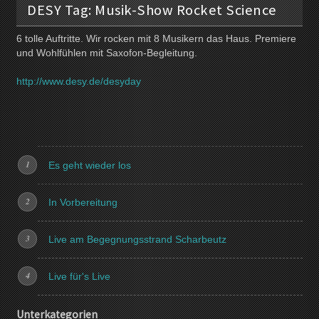
DESY Tag: Musik-Show Rocket Science
6 tolle Auftritte. Wir rocken mit 8 Musikern das Haus. Premiere
und Wohlfühlen mit Saxofon-Begleitung.
http://www.desy.de/desyday
Es geht wieder los
In Vorbereitung
Live am Begegnungsstrand Scharbeutz
Live für's Live
Unterkategorien